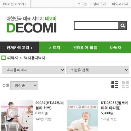
PC버전 바로가기
로그인
장바구니
마이페이지
전체카테고리 +
시트지
인테리어 필름
바닥재
띠벽지
벽지용띠벽지
정렬
20984(HT-84M/러
KT-25056(헬로키
블리 하트)
티와 티타임)
6,800원
5,900원
140원 적립
120원 적립