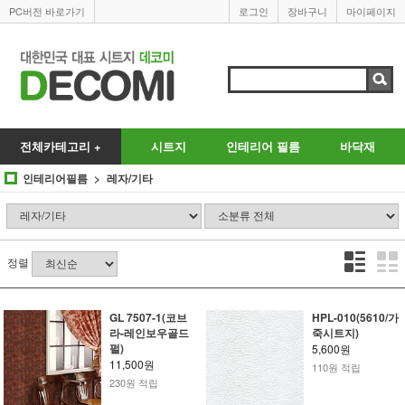
PC버전 바로가기
로그인
장바구니
마이페이지
전체카테고리 +
시트지
인테리어 필름
바닥재
인테리어필름
레자/기타
정렬
GL 7507-1(코브
HPL-010(5610/가
라-레인보우골드
죽시트지)
펄)
5,600원
11,500원
110원 적립
230원 적립