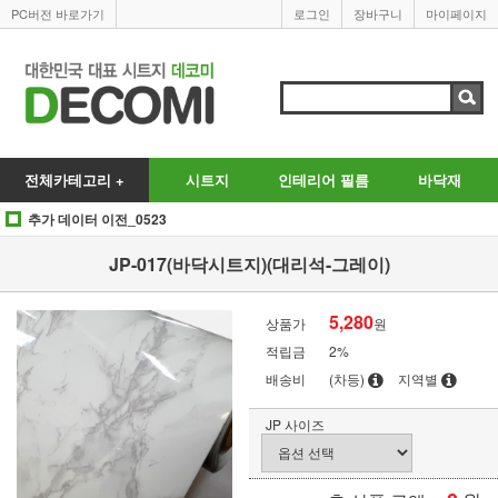
PC버전 바로가기
로그인
장바구니
마이페이지
전체카테고리 +
시트지
인테리어 필름
바닥재
추가 데이터 이전_0523
JP-017(바닥시트지)(대리석-그레이)
5,280
상품가
원
적립금
2%
배송비
(차등)
지역별
JP 사이즈